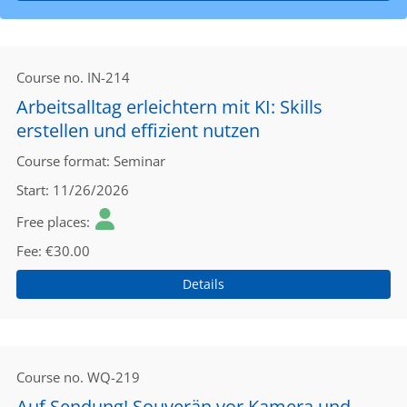
Course no.
IN-214
Arbeitsalltag erleichtern mit KI: Skills
erstellen und effizient nutzen
Course format
Seminar
Start
11/26/2026
Free places
Fee
€30.00
Details
Course no.
WQ-219
Auf Sendung! Souverän vor Kamera und