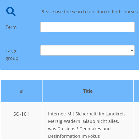
Please use the search function to find courses
Term
Target
group
#
Title
SO-101
Internet: Mit Sicherheit! im Landkreis
Merzig-Wadern: Glaub nicht alles,
was Du siehst! Deepfakes und
Desinformation im Fokus