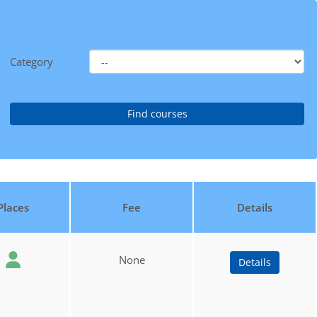
Category
Places
Fee
Details
None
Details