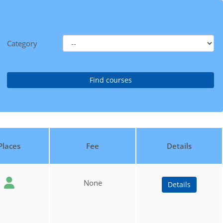
Category
Places
Fee
Details
None
Details