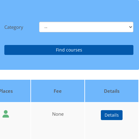
Category
Places
Fee
Details
None
Details